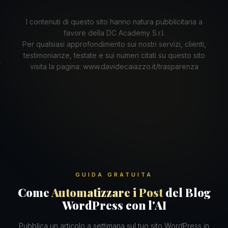
I contenuti di questo sito hanno natura pubblicitaria a
favore della DC Academy S.r.l.
Per qualsiasi approfondimento sui nostri servizi, clienti,
testimonianze, testate e sui numeri citati su questo sito
visita la pagina: www.davidecaiazzo.it/trasparenza
GUIDA GRATUITA
Come
Automatizzare i Post
del Blog
WordPress con l'AI
Pubblica un articolo a settimana sul tuo sito WordPress in