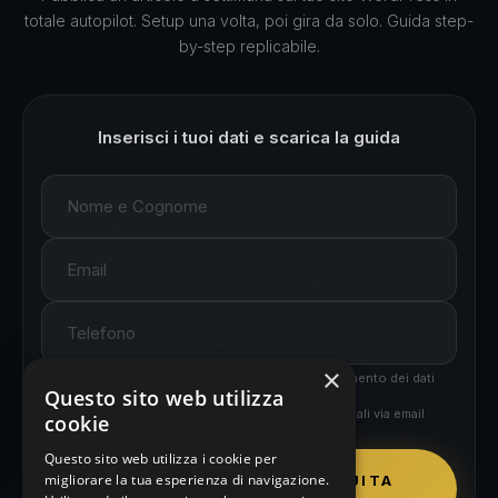
totale autopilot. Setup una volta, poi gira da solo. Guida step-
by-step replicabile.
Inserisci i tuoi dati e scarica la guida
×
Accetto la
Privacy Policy
e acconsento al trattamento dei dati
Questo sito web utilizza
personali
Acconsento a ricevere comunicazioni commerciali via email
cookie
(facoltativo)
Questo sito web utilizza i cookie per
migliorare la tua esperienza di navigazione.
SCARICA LA GUIDA GRATUITA